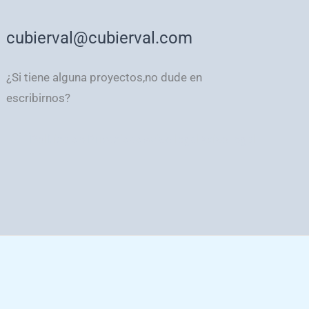
cubierval@cubierval.com
¿Si tiene alguna proyectos,no dude en
escribirnos?
Política de Privacidad
Aviso legal
Aviso legal