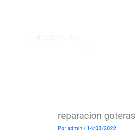
Ir
al
contenido
reparacion goteras
Por
admin
/
14/03/2022