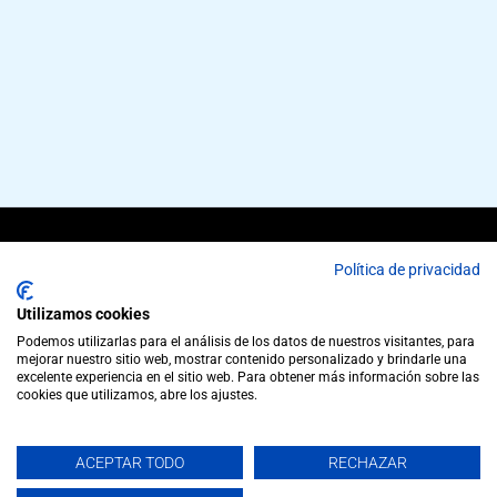
Copyright © 2026 cubiertas metalicas CUBIERVAL,
Política de privacidad
SL | Powered by cubiertas metalicas CUBIERVAL,
Utilizamos cookies
SL
Podemos utilizarlas para el análisis de los datos de nuestros visitantes, para
Los nombres, marcas comerciales, logotipos y
mejorar nuestro sitio web, mostrar contenido personalizado y brindarle una
excelente experiencia en el sitio web. Para obtener más información sobre las
símbolos son marcas comerciales propiedad de
cookies que utilizamos, abre los ajustes.
sus respectivas compañías.
Aviso legal
. El uso de este sitio web constituye la
ACEPTAR TODO
RECHAZAR
aceptación de la
Política de Privacidad.