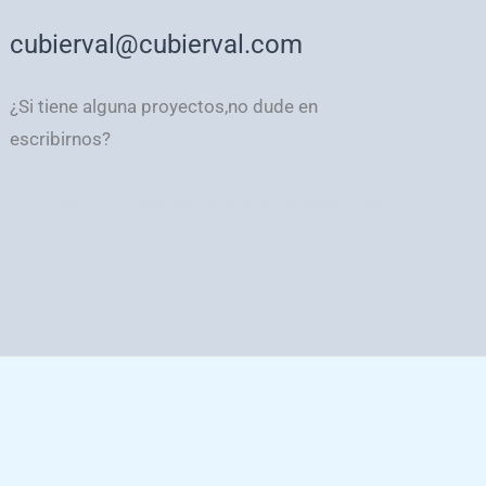
cubierval@cubierval.com
¿Si tiene alguna proyectos,no dude en
escribirnos?
Política de Privacidad
Aviso legal
Aviso legal