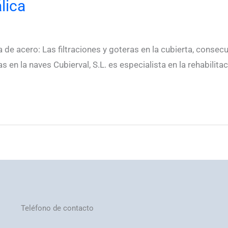
lica
e acero: Las filtraciones y goteras en la cubierta, consec
n la naves Cubierval, S.L. es especialista en la rehabilitac
Teléfono de contacto