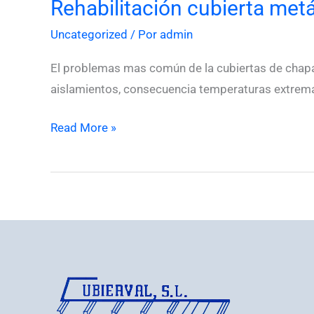
Rehabilitación cubierta metá
Rehabilitación
cubierta
Uncategorized
/ Por
admin
metálica
El problemas mas común de la cubiertas de chapa d
aislamientos, consecuencia temperaturas extremas e
Read More »