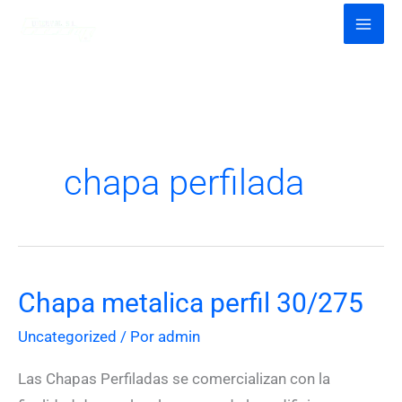
Ir
al
contenido
chapa perfilada
Chapa metalica perfil 30/275
Chapa
metalica
Uncategorized
/ Por
admin
perfil
30/275
Las Chapas Perfiladas se comercializan con la