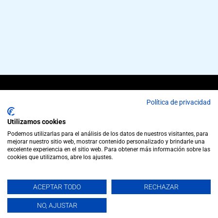
Copyright © 2026 cubiertas metalicas CUBIERVAL,
Política de privacidad
SL | Powered by cubiertas metalicas CUBIERVAL,
Utilizamos cookies
SL
Podemos utilizarlas para el análisis de los datos de nuestros visitantes, para
Los nombres, marcas comerciales, logotipos y
mejorar nuestro sitio web, mostrar contenido personalizado y brindarle una
excelente experiencia en el sitio web. Para obtener más información sobre las
símbolos son marcas comerciales propiedad de
cookies que utilizamos, abre los ajustes.
sus respectivas compañías.
Aviso legal
. El uso de este sitio web constituye la
ACEPTAR TODO
RECHAZAR
aceptación de la
Política de Privacidad.
NO, AJUSTAR