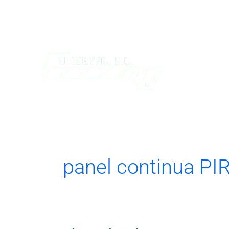
Ir
al
contenido
panel continua PIR