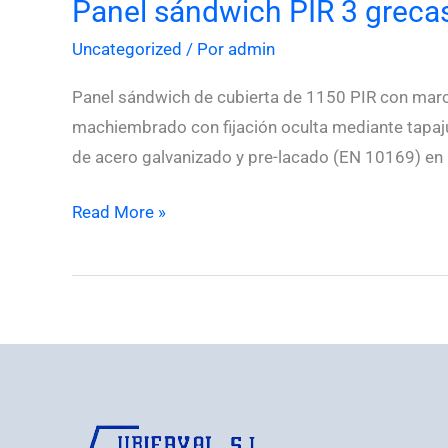
Panel sándwich PIR 3 grecas
Panel
sándwich
Uncategorized
/ Por
admin
PIR
3
Panel sándwich de cubierta de 1150 PIR con marca
grecas
machiembrado con fijación oculta mediante tapaju
con
de acero galvanizado y pre-lacado (EN 10169) en
certificado
Read More »
Factory
Mutual