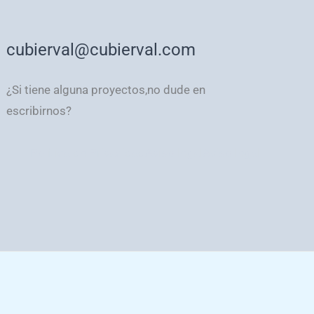
cubierval@cubierval.com
¿Si tiene alguna proyectos,no dude en
escribirnos?
Política de Privacidad
Aviso legal
Aviso legal