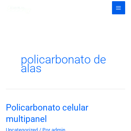
Ir
al
contenido
policarbonato de
alas
Policarbonato celular
Policarbonato
celular
multipanel
multipanel
Uncategorized
/ Por
admin